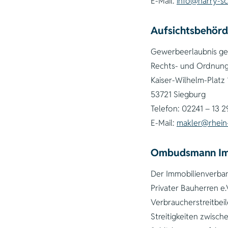
E-Mail:
info@harry-sc
Aufsichtsbehör
Gewerbeerlaubnis ge
Rechts- und Ordnun
Kaiser-Wilhelm-Platz 
53721 Siegburg
Telefon: 02241 – 13 2
E-Mail:
makler@rhein-
Ombudsmann Imm
Der Immobilienverban
Privater Bauherren e
Verbraucherstreitbei
Streitigkeiten zwisc