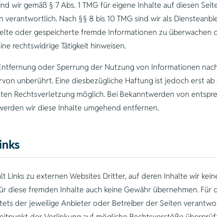
ind wir gemäß § 7 Abs. 1 TMG für eigene Inhalte auf diesen Sei
 verantwortlich. Nach §§ 8 bis 10 TMG sind wir als Diensteanbi
ttelte oder gespeicherte fremde Informationen zu überwache
ine rechtswidrige Tätigkeit hinweisen.
 Entfernung oder Sperrung der Nutzung von Informationen nac
rvon unberührt. Eine diesbezügliche Haftung ist jedoch erst a
reten Rechtsverletzung möglich. Bei Bekanntwerden von entsp
werden wir diese Inhalte umgehend entfernen.
inks
 Links zu externen Websites Dritter, auf deren Inhalte wir kein
ür diese fremden Inhalte auch keine Gewähr übernehmen. Für d
 stets der jeweilige Anbieter oder Betreiber der Seiten verantwor
itpunkt der Verlinkung auf mögliche Rechtsverstöße überprüft