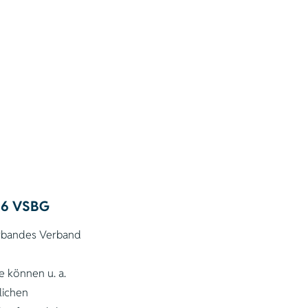
 36 VSBG
erbandes Verband
e können u. a.
lichen