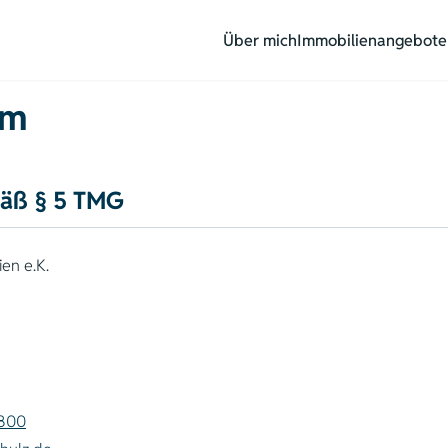
Über mich
Immobilienangebote
um
äß § 5 TMG
en e.K.
 800